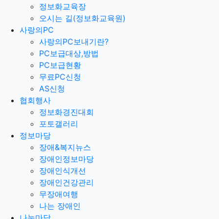
정보화교육장
오시는 길(정보화교육원)
사랑의PC
사랑의PC보내기란?
PC보급대상,방법
PC보급현황
무료PC신청
AS신청
협회행사
정보화경진대회
포토갤러리
정보마당
장애&복지뉴스
장애인정보마당
장애인식개선
장애인건강관리
무장애여행
나는 장애인
나눔마당