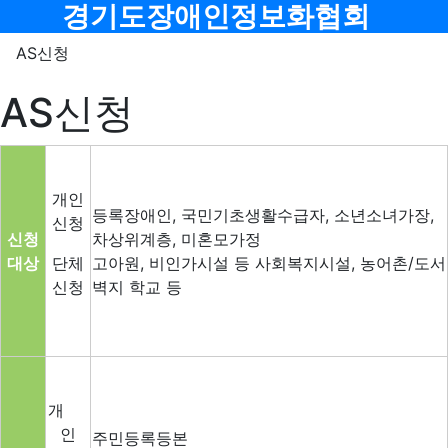
메뉴
경기도장애인정보화협회
AS신청
AS신청
개인
등록장애인, 국민기초생활수급자, 소년소녀가장,
신청
신청
차상위계층, 미혼모가정
대상
단체
고아원, 비인가시설 등 사회복지시설, 농어촌/도서
신청
벽지 학교 등
개
인
주민등록등본