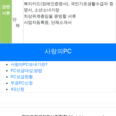
복지카드(장애인증명서), 국민기초생활수급자 증
관련
명서, 소년소녀가장
서류
차상위계층임을 증빙할 서류
단
사업자등록증, 단체소개서
체
사랑의PC
사랑의PC보내기란?
PC보급대상,방법
PC보급현황
무료PC신청
AS신청