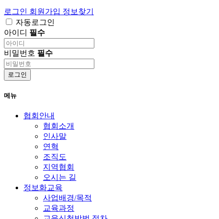
로그인
회원가입
정보찾기
자동로그인
아이디
필수
비밀번호
필수
로그인
메뉴
협회안내
협회소개
인사말
연혁
조직도
지역협회
오시는 길
정보화교육
사업배경/목적
교육과정
교육신청방법,절차