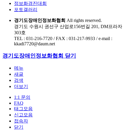
정보화경진대회
포토갤러리
경기도장애인정보화협회
All rights reserved.
경기도 수원시 권선구 산업로156번길 201, DM프라자
303호
TEL : 031-216-7720 / FAX : 031-217-9933 / e-mail :
kkadi7720@daum.net
경기도장애인정보화협회
닫기
메뉴
새글
검색
더보기
1:1 문의
FAQ
태그모음
신고모음
접속자
닫기